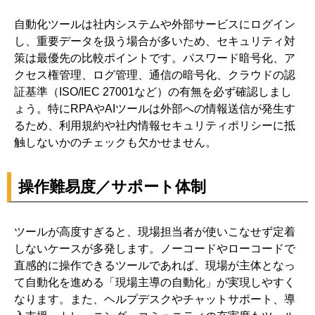
自動化ツールは社内システムや外部サービスにログイン
し、重要データを扱う場合が多いため、セキュリティ対
策は最優先の比較ポイントです。パスワード暗号化、ア
クセス権管理、ログ管理、通信の暗号化、クラウドの認
証基準（ISO/IEC 27001など）の有無を必ず確認しまし
ょう。特にRPAやAIツールは外部への情報送信が発生す
るため、利用規約や社内情報セキュリティポリシーに抵
触しないかのチェックも欠かせません。
操作難易度／サポート体制
ツールが高度すぎると、現場担当者が使いこなせず定着
しないケースが多発します。ノーコードやローコードで
直感的に操作できるツールであれば、現場が主体となっ
て自動化を進める「現場主導の自動化」が実現しやすく
なります。また、ヘルプデスクやチャットサポート、導