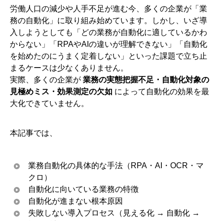
労働人口の減少や人手不足が進む今、多くの企業が「業
3-3. まずは「業務棚卸し」から始める理由
務の自動化」に取り組み始めています。しかし、いざ導
4. 業務自動化が“進まない企業”に共通する3つの落とし穴
入しようとしても「どの業務が自動化に適しているかわ
4-1. ① 業務の実態を把握できていない
からない」「RPAやAIの違いが理解できない」「自動化
を始めたのにうまく定着しない」といった課題で立ち止
4-2. ② 自動化しやすい業務か見極められていない
まるケースは少なくありません。
4-3. ③ 効果を数値化できず、社内で合意形成できない
実際、多くの企業が
業務の実態把握不足・自動化対象の
5. 失敗しない業務自動化の進め方（3ステップ）
見極めミス・効果測定の欠如
によって自動化の効果を最
大化できていません。
5-1. ステップ1｜業務の見える化
5-2. ステップ2｜「定型業務」から優先して自動化
本記事では、
5-3. ステップ3｜自動化の効果測定
6. 業務自動化の5つのメリット（企業・従業員両方に効果）
6-1. ① 作業時間削減
業務自動化の具体的な手法（RPA・AI・OCR・マ
クロ）
6-2. ② 生産性の向上
自動化に向いている業務の特徴
6-3. ③ 属人化とヒューマンエラーの防止
自動化が進まない根本原因
6-4. ④ 人手不足の解消
失敗しない導入プロセス（見える化 → 自動化 →