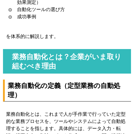
効果測定）
6-5. ⑤ コスト削減（中期的効果）
自動化ツールの選び方
7. 業務自動化ツールの選び方：失敗しない比較ポイント
成功事例
7-1. 自社に合ったプランがあるか
7-2. 必要な機能が過不足なく揃っているか
を体系的に解説します。
7-3. セキュリティ対策の水準
7-4. 操作難易度／サポート体制
業務自動化とは？企業がいま取り
7-5. 無料トライアルの有無
組むべき理由
8. 部門別：業務自動化の成功事例
8-1. 営業部門の事例
業務自動化の定義（定型業務の自動処
8-2. 経理・財務部門の事例
理）
8-3. 人事・労務部門の事例
8-4. バックオフィス全体の横断事例
9. 2025年以降の業務自動化トレンド（RPA×AIの融合）
業務自動化とは、これまで人が手作業で行っていた定型
的な業務プロセスを、ツールやシステムによって自動処
9-1. AI-OCR × RPAによる“ハイブリッド自動化”
理することを指します。具体的には、データ入力・転
9-2. 生成AIによる文書作成・企画業務の自動化