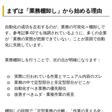
まずは「業務棚卸し」から始める理由
自動化の成功を左右するのが、業務の可視化＝棚卸しで
す。参考記事-02でも強調されているように、多くの企業
が「業務の実態が把握できていない」ことが原因で自動
化に失敗しています。
業務棚卸しを行うことで、次の点が明確になります：
実際に行われている作業とマニュアル内容のズレ
業務の中で定型部分と非定型部分がどこか
自動化すべき業務の優先順位
改善すべきムダ・重複作業の発見
棚卸しの段階で「定型業務の分離」「作業の見える化」