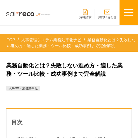
資料請求
お問い合わせ
TOP
人事管理システム業務効率化ナビ
業務自動化とは？失敗しな
い進め方・適した業務・ツール比較・成功事例まで完全解説
業務自動化とは？失敗しない進め方・適した業
務・ツール比較・成功事例まで完全解説
人事DX・業務効率化
目次