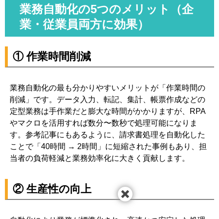
業務自動化の5つのメリット（企
業・従業員両方に効果）
① 作業時間削減
業務自動化の最も分かりやすいメリットが「作業時間の
削減」です。データ入力、転記、集計、帳票作成などの
定型業務は手作業だと膨大な時間がかかりますが、RPA
やマクロを活用すれば数分〜数秒で処理可能になりま
す。参考記事にもあるように、請求書処理を自動化した
ことで「40時間 → 2時間」に短縮された事例もあり、担
当者の負荷軽減と業務効率化に大きく貢献します。
② 生産性の向上