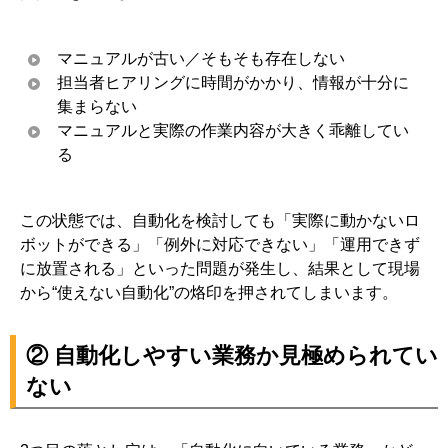
マニュアルが古い／そもそも存在しない
担当者ヒアリングに時間がかかり、情報が十分に
集まらない
マニュアルと実際の作業内容が大きく乖離してい
る
この状態では、自動化を検討しても「実際に動かないロ
ボットができる」「例外に対応できない」「運用できず
に放置される」といった問題が発生し、結果として現場
から“使えない自動化”の烙印を押されてしまいます。
② 自動化しやすい業務か見極められてい
ない