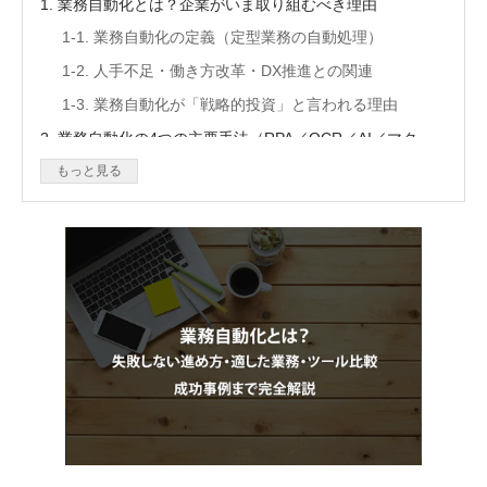
1. 業務自動化とは？企業がいま取り組むべき理由
1-1. 業務自動化の定義（定型業務の自動処理）
1-2. 人手不足・働き方改革・DX推進との関連
1-3. 業務自動化が「戦略的投資」と言われる理由
2. 業務自動化の4つの主要手法（RPA／OCR／AI／マク
ロ）
もっと見る
2-1. ① RPA：ソフトウェアロボットでPC作業を自動化
2-2. ② OCR：紙・PDFの文字をデジタル化する基盤技
術
2-3. ③ AIツール：文書作成・分析・問い合わせ対応を高
度に自動化
2-4. ④ マクロ（VBA）：Office業務の自動化に強いクラ
シックな手法
3. 自動化に向いている業務／向かない業務の見極め方
3-1. 「自動化に最適な業務」の特徴
3-2. 「自動化に不向きな業務」