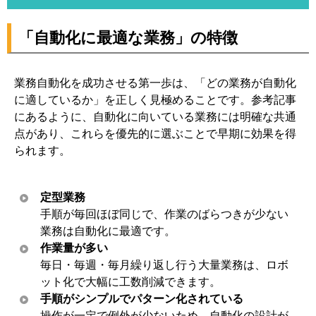
「自動化に最適な業務」の特徴
業務自動化を成功させる第一歩は、「どの業務が自動化
に適しているか」を正しく見極めることです。参考記事
にあるように、自動化に向いている業務には明確な共通
点があり、これらを優先的に選ぶことで早期に効果を得
られます。
定型業務
手順が毎回ほぼ同じで、作業のばらつきが少ない
業務は自動化に最適です。
作業量が多い
毎日・毎週・毎月繰り返し行う大量業務は、ロボ
ット化で大幅に工数削減できます。
手順がシンプルでパターン化されている
操作が一定で例外が少ないため、自動化の設計が