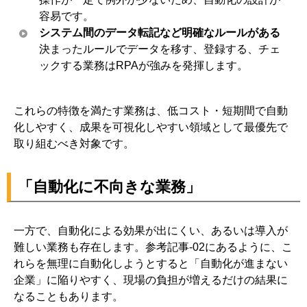
容易です。
システム間のデータ転記など明確なルールがある
決まったルールでデータを移す、登録する、チェ
ックする業務はRPAが強みを発揮します。
これらの特徴を満たす業務は、低コスト・短期間で自動
化しやすく、成果を可視化しやすい領域として最優先で
取り組むべき対象です。
「自動化に不向きな業務」
一方で、自動化による効果が出にくい、あるいは導入が
難しい業務も存在します。参考記事-02にあるように、こ
れらを無理に自動化しようとすると「自動化が進まない
企業」に陥りやすく、現場の負担が増えるだけの結果に
なることもあります。