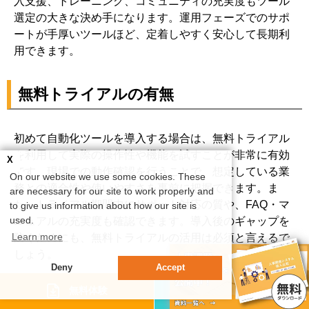
入支援、トレーニング、コミュニティの充実度もツール
選定の大きな決め手になります。運用フェーズでのサポ
ートが手厚いツールほど、定着しやすく安心して長期利
用できます。
無料トライアルの有無
初めて自動化ツールを導入する場合は、無料トライアル
を利用して実際の操作性や機能を試すことが非常に有効
X
です。現場での動作確認を行うことで、想定している業
On our website we use some cookies. These
務との適合性や使いやすさを事前に把握できます。ま
are necessary for our site to work properly and
た、トライアル期間中にサポート対応の質や、FAQ・マ
to give us information about how our site is
used.
ニュアルの充実度も確認できます。導入後のギャップを
Learn more
防ぐためにも、無料トライアルの活用は必須と言えるで
しょう。
Deny
Accept
資料請求
無料体験
部門別：業務自動化の成功事例