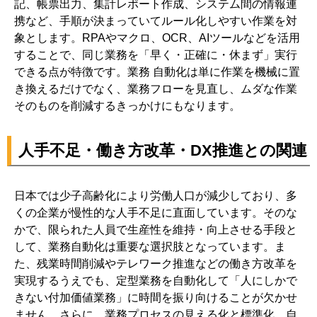
記、帳票出力、集計レポート作成、システム間の情報連
9-3. 小規模DXから全社DXへの横展開
携など、手順が決まっていてルール化しやすい作業を対
象とします。RPAやマクロ、OCR、AIツールなどを活用
10. まとめ｜業務自動化は「小さく始めて大きく育てる」こ
することで、同じ業務を「早く・正確に・休まず」実行
とが成功の鍵
できる点が特徴です。業務 自動化は単に作業を機械に置
き換えるだけでなく、業務フローを見直し、ムダな作業
そのものを削減するきっかけにもなります。
人手不足・働き方改革・DX推進との関連
日本では少子高齢化により労働人口が減少しており、多
くの企業が慢性的な人手不足に直面しています。そのな
かで、限られた人員で生産性を維持・向上させる手段と
して、業務自動化は重要な選択肢となっています。ま
た、残業時間削減やテレワーク推進などの働き方改革を
実現するうえでも、定型業務を自動化して「人にしかで
きない付加価値業務」に時間を振り向けることが欠かせ
ません。さらに、業務プロセスの見える化と標準化、自