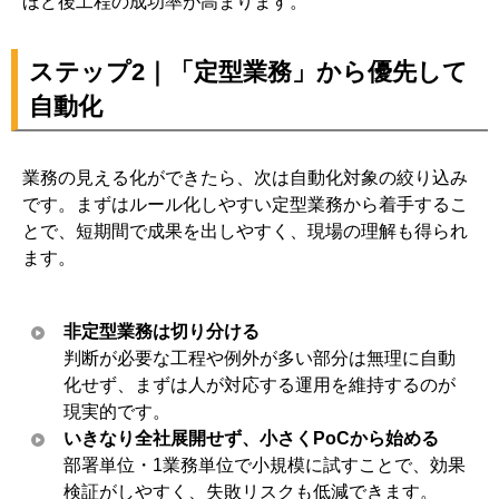
ほど後工程の成功率が高まります。
ステップ2｜「定型業務」から優先して
自動化
業務の見える化ができたら、次は自動化対象の絞り込み
です。まずはルール化しやすい定型業務から着手するこ
とで、短期間で成果を出しやすく、現場の理解も得られ
ます。
非定型業務は切り分ける
判断が必要な工程や例外が多い部分は無理に自動
化せず、まずは人が対応する運用を維持するのが
現実的です。
いきなり全社展開せず、小さくPoCから始める
部署単位・1業務単位で小規模に試すことで、効果
検証がしやすく、失敗リスクも低減できます。