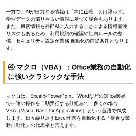
一方で、AIが出力する情報は「常に正確」とは限らず、
学習データの偏りや古い情報に基づく場合もあります。
また、機密情報を外部AIに入力することによる情報漏洩
リスクもあるため、利用規約の確認や社内ルールの整
備、セキュリティ設定が業務 自動化の前提条件となりま
す。
④ マクロ（VBA）：Office業務の自動化
に強いクラシックな手法
マクロは、ExcelやPowerPoint、WordなどのOffice製品
で一連の操作を自動実行する仕組みで、多くの場合
VBA（Visual Basic for Applications）という言語で作成
します。日々繰り返すExcel作業を自動化する「身近な業
務自動化」の代表格と言えます。