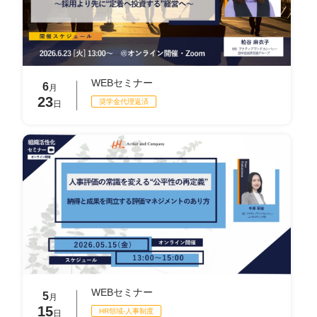
WEBセミナー
6
月
23
奨学金代理返済
日
WEBセミナー
5
月
15
HR領域-⼈事制度
日