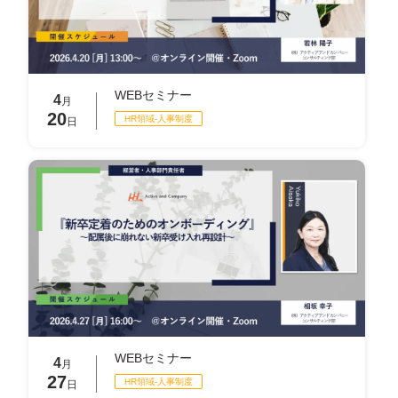
WEBセミナー
4
月
20
HR領域-⼈事制度
日
WEBセミナー
4
月
27
HR領域-⼈事制度
日