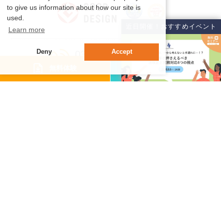
to give us information about how our site is
used.
近日開催！おすすめイベント
Learn more
Deny
Accept
03-6231-9505
受付時間 9:00-18:00（土日祝除く）
資料請求
無料体験
〒102-0074 東京都千代⽥区九段南3-8-11 ⾶栄九段ビル5階
機能・サービス
- 機能紹介
- 動画でわかるサイレコ
- セキュリティ
サポート
- サポート体制
- 活用テクニック
導入事例