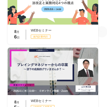
WEBセミナー
8
月
6
給与計算代⾏
日
WEBセミナー
8
月