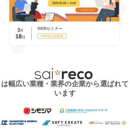
WEBセミナー
3
月
18
HR領域-⼈材育成
日
は幅広い業種・業界の企業から選ばれて
います