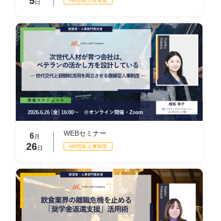
5
HR領域-⼈材育成
日
WEBセミナー
6
月
26
HR領域-⼈事制度
日