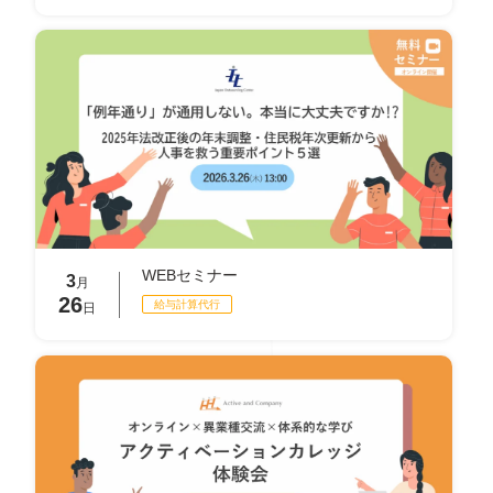
WEBセミナー
3
月
26
給与計算代⾏
日