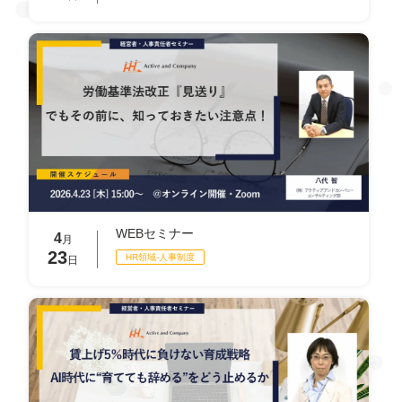
WEBセミナー
4
月
23
HR領域-⼈事制度
日