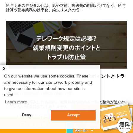
給与明細のデジタル化は、紙や封筒、郵送費の削減だけでなく、給与
計算や配布業務の効率化、紛失リスクの軽...
X
テレワーク規定は必要？就業規則変更のポイントとトラ
On our website we use some cookies. These
ブル防止策
are necessary for our site to work properly and
to give us information about how our site is
改訂規定
テレワーク
HRDX
勤怠
DX
used.
Learn more
テレワークを導入したものの、就業規則や社内ルールの整備が追いつ
いていない企業は少なくありません。出社...
Deny
Accept
← 人事管理システム業務効率化ナビ
資料請求
無料体験