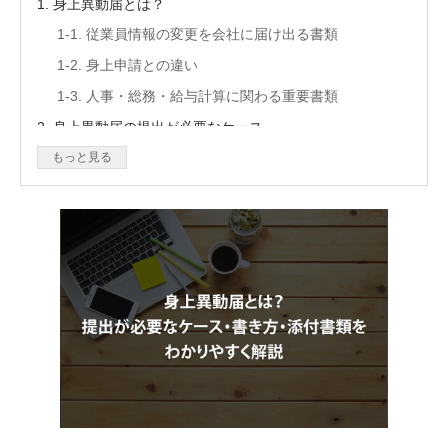
1. 身上異動届とは？
1-1. 従業員情報の変更を会社に届け出る書類
1-2. 身上申請との違い
1-3. 人事・総務・給与計算に関わる重要書類
2. 身上異動届の提出が必要なケース
2-1. 住所が変わったとき
もっと見る
2-2. 結婚・離婚などで氏名が変わったとき
2-3. 扶養家族が増えた・減ったとき
2-4. 家族構成や緊急連絡先が変わったとき
3. 身上異動届に記載する主な内容
3-1. 基本情報
3-2. 変更前・変更後の情報
3-3. 異動・変更の発生日
3-4. 添付書類の有無
4. ケース別｜身上異動届に必要な添付書類と関連手続き