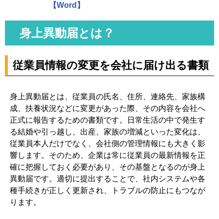
7-1. 従業員に提出ルールをわかりやすく周知する
【Word】
7-2. 人事・総務・給与担当で情報連携する
身上異動届とは？
7-3. 個人情報管理とセキュリティを徹底する
7-4. 紙・Excel管理の限界を把握する
8. 身上異動届を電子化・ワークフロー化するメリット
従業員情報の変更を会社に届け出る書類
8-1. 申請・承認・確認をスムーズにできる
8-2. 記入漏れや添付漏れを防ぎやすい
身上異動届とは、従業員の氏名、住所、連絡先、家族構
8-3. 給与・社会保険・人事システムと連携しやすい
成、扶養状況などに変更があった際、その内容を会社へ
正式に報告するための書類です。日常生活の中で発生す
8-4. 内部統制・監査対応にも役立つ
る結婚や引っ越し、出産、家族の増減といった変化は、
9. 身上異動届に関するよくある質問
従業員本人だけでなく、会社側の管理情報にも大きく影
9-1. 身上異動届は必ず提出しなければいけませんか？
響します。そのため、企業は常に従業員の最新情報を正
9-2. 住所変更だけでも提出が必要ですか？
確に把握しておく必要があり、その基盤となるのが身上
異動届です。適切に提出することで、社内システムや各
9-3. 扶養家族の変更はどこまで申告すべきですか？
種手続きが正しく更新され、トラブルの防止にもつなが
9-4. 提出が遅れた場合はどうすればよいですか？
ります。
10. まとめ