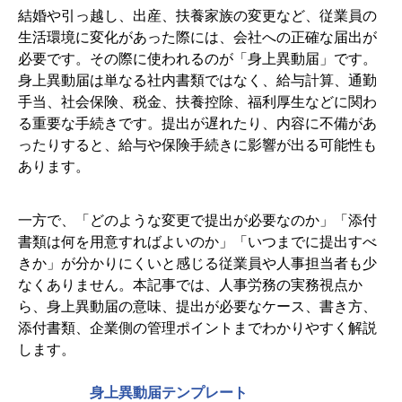
結婚や引っ越し、出産、扶養家族の変更など、従業員の
4-1. 氏名変更の場合
生活環境に変化があった際には、会社への正確な届出が
4-2. 住所変更の場合
必要です。その際に使われるのが「身上異動届」です。
4-3. 扶養家族の変更の場合
身上異動届は単なる社内書類ではなく、給与計算、通勤
4-4. 出産・死亡・家族構成変更の場合
手当、社会保険、税金、扶養控除、福利厚生などに関わ
る重要な手続きです。提出が遅れたり、内容に不備があ
5. 身上異動届の提出期限・タイミング
ったりすると、給与や保険手続きに影響が出る可能性も
5-1. 変更後は速やかに提出するのが原則
あります。
5-2. 扶養変更は期限に特に注意
5-3. 提出が遅れた場合に起こり得る影響
一方で、「どのような変更で提出が必要なのか」「添付
6. 身上異動届の書き方と記入時の注意点
書類は何を用意すればよいのか」「いつまでに提出すべ
きか」が分かりにくいと感じる従業員や人事担当者も少
6-1. 変更内容を正確に書く
なくありません。本記事では、人事労務の実務視点か
6-2. 発生日と届出日を混同しない
ら、身上異動届の意味、提出が必要なケース、書き方、
6-3. 扶養家族の収入条件を確認する
添付書類、企業側の管理ポイントまでわかりやすく解説
6-4. 添付書類の原本・コピーの扱いを確認する
します。
7. 企業側が身上異動届を管理する際のポイント
身上異動届テンプレート