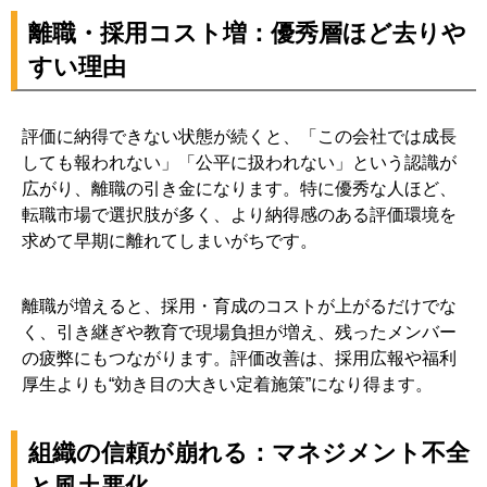
動を何点にする？）
離職・採用コスト増：優秀層ほど去りや
5-4. 評価誤差（ハロー効果など）を前提に、運用で補正
すい理由
する考え方
6. 改善方法②：期初・期中・期末の面談とフィードバック
で“納得感”を作る
評価に納得できない状態が続くと、「この会社では成長
しても報われない」「公平に扱われない」という認識が
6-1. 期初：目標と役割の合意（上司→部下ではなく「部
広がり、離職の引き金になります。特に優秀な人ほど、
下から話す」工夫）
転職市場で選択肢が多く、より納得感のある評価環境を
6-2. 期中：進捗確認と支援（行動記録・事実ベースで会
求めて早期に離れてしまいがちです。
話する）
6-3. 期末：評価理由を言語化（どの行動が基準を満たし
離職が増えると、採用・育成のコストが上がるだけでな
たか／課題は何か）
く、引き継ぎや教育で現場負担が増え、残ったメンバー
6-4. 面談の“目的”を外さない：能力開発とパフォーマン
の疲弊にもつながります。評価改善は、採用広報や福利
ス向上につなげる
厚生よりも“効き目の大きい定着施策”になり得ます。
7. 改善方法③：評価手法の選び方（MBO/OKR/360度/コン
ピテンシー/バリュー）と向き不向き
組織の信頼が崩れる：マネジメント不全
7-1. MBO：達成率評価の強みと落とし穴（易しい目標
と風土悪化