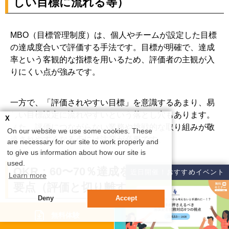
しい目標に流れる等）
MBO（目標管理制度）は、個人やチームが設定した目標
の達成度合いで評価する手法です。目標が明確で、達成
率という客観的な指標を用いるため、評価者の主観が入
りにくい点が強みです。
一方で、「評価されやすい目標」を意識するあまり、易
しい目標設定に流れやすいという落とし穴もあります。
X
また、評価につながらない業務や挑戦的な取り組みが敬
On our website we use some cookies. These
遠されやすくなる点には注意が必要です。
are necessary for our site to work properly and
to give us information about how our site is
used.
OKR：60〜70％達成を前提にした運用の
近日開催！おすすめイベント
Learn more
要点（評価と切り離す設計）
Deny
Accept
資料請求
無料体験
OKRは、高い目標（Objectives）と、その達成度を測る