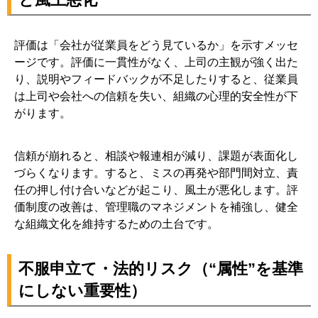
に流れる等）
7-2. OKR：60〜70％達成を前提にした運用の要点（評
価と切り離す設計）
評価は「会社が従業員をどう見ているか」を示すメッセ
ージです。評価に一貫性がなく、上司の主観が強く出た
7-3. 360度評価：多面性のメリット／馴れ合い・関係悪
り、説明やフィードバックが不足したりすると、従業員
化リスク（使い所）
は上司や会社への信頼を失い、組織の心理的安全性が下
7-4. コンピテンシー：行動特性で育成につなげる／設計
がります。
コスト
7-5. バリュー評価：価値観の浸透と“見えにくい貢献”を
信頼が崩れると、相談や報連相が減り、課題が表面化し
拾う
づらくなります。すると、ミスの再発や部門間対立、責
7-6. 「目標管理×行動評価×価値観」をどう組み合わせる
任の押し付け合いなどが起こり、風土が悪化します。評
と失敗しにくいか（実務例）
価制度の改善は、管理職のマネジメントを補強し、健全
な組織文化を維持するための土台です。
7-7. データで見る目標管理の課題感（期初/期中/期末の
詰まりどころ）
8. 改善を定着させる実行プラン｜90日で回す“評価改善サイ
不服申立て・法的リスク（“属性”を基準
クル”
にしない重要性）
8-1. ステップ1：現状診断（アンケート・面談・評価分