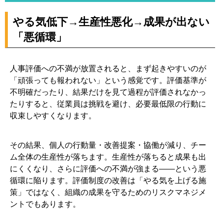
4. 人事評価の改善は「制度設計×運用」で決まる｜まず目的
を“人材育成”として再定義する
やる気低下→生産性悪化→成果が出ない
4-1. 目的の再設定：評価＝処遇だけにしない（育成・配
「悪循環」
置・目標達成）
4-2. 等級・評価・報酬のつながりを点検（ズレが不満を
人事評価への不満が放置されると、まず起きやすいのが
生む）
「頑張っても報われない」という感覚です。評価基準が
4-3. 透明性の設計：どこまで開示するか（不満を増やさ
不明確だったり、結果だけを見て過程が評価されなかっ
ない開示の仕方）
たりすると、従業員は挑戦を避け、必要最低限の行動に
4-4. 「面談」「自己申告」「基準公開」の役割を揃える
収束しやすくなります。
（運用の骨格）
5. 改善方法①：評価基準を“行動レベル”に落とし込む（ば
その結果、個人の行動量・改善提案・協働が減り、チー
らつきを減らす）
ム全体の生産性が落ちます。生産性が落ちると成果も出
にくくなり、さらに評価への不満が強まる——という悪
5-1. まず職種・役割で評価軸を分ける（数字が出にくい
循環に陥ります。評価制度の改善は「やる気を上げる施
部門の救い方）
策」ではなく、組織の成果を守るためのリスクマネジメ
5-2. 良い評価基準の条件：具体性／観察可能性／再現性
ントでもあります。
5-3. 評価者間のすり合わせ（ワークショップ例：同じ行