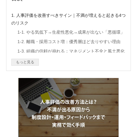
1. 人事評価を改善すべきサイン｜不満が増えると起きる4つ
のリスク
1-1. やる気低下→生産性悪化→成果が出ない「悪循環」
1-2. 離職・採用コスト増：優秀層ほど去りやすい理由
1-3. 組織の信頼が崩れる：マネジメント不全と風土悪化
1-4. 不服申立て・法的リスク（“属性”を基準にしない重
もっと見る
要性）
2. 人事評価の不満はなぜ起きる？原因を3つに分解すると改
善が速い
2-1. 原因①：評価制度の理解不足（目的・用語・流れが
伝わっていない）
2-2. 原因②：評価者による基準の相違（“甘辛”が揃わな
い）
2-3. 原因③：評価者と被評価者のレベル感のずれ（期待
値が合っていない）