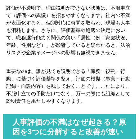
布・不服件数）
評価が不透明で、理由説明ができない状態は、不服申立
8-2. ステップ2：小さく試す（1部門パイロット→改訂→
て（評価への異議）を招きやすくなります。社内の不満
全社展開）
が表面化すると、個別対応に時間を取られ、現場も人事
8-3. ステップ3：評価者研修（基準理解／面談スキル／
も消耗します。さらに、評価基準や処遇の決定におい
フィードバックの型）
て、職務遂行能力と関係の薄い「属性（例：家庭状況、
年齢、性別など）」が影響していると疑われると、法的
8-4. ステップ4：運用ルール整備（記録、調整会議、説
リスクや企業イメージへの影響も無視できません。
明責任、Q&A整備）
8-5. ステップ5：法的・倫理的な“地雷”を踏まない（属
性で差をつけない等）
重要なのは、誰が見ても説明できる「職務・役割・行
動」に基づく評価基準を整え、評価の根拠（事実・行動
9. まとめ
記録・面談内容）を残しておくことです。これにより、
不服申立ての予防だけでなく、万一の際にも組織として
説明責任を果たしやすくなります。
人事評価の不満はなぜ起きる？原
因を3つに分解すると改善が速い