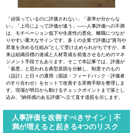
2-4. 「上司側／部下側」不満を、改善課題に翻訳するコ
ツ
「頑張っているのに評価されない」「基準が分からな
3. “最悪”と思われる評価制度の特徴7つ｜改善の優先順位が
い」「上司によって評価が違う」——人事評価への不満
分かるチェックリスト
は、モチベーション低下や生産性の悪化、離職につなが
りやすい重大なサインです。多くの企業で評価は“賞与や
3-1. 評価基準があいまい／不透明（まず言語化・定義）
昇進を決める仕組み”として受け止められがちですが、本
3-2. 主観・先入観が入りやすい（評価誤差が起きる場
来は組織目標の達成と人材育成を前進させるためのマネ
面）
ジメント手段でもあります。そこで本記事では、評価が
3-3. 成果だけ・年功だけに偏る（役割・プロセスが落ち
「最悪」と思われる典型原因を分解し、制度そのもの
る）
（設計）と日々の運用（面談・フィードバック・評価者
のすり合わせ）をセットで改善する実務手順を整理しま
3-4. 指標が現場実態と乖離（古い目標、達成不能KPI）
す。現場が明日から動けるチェックポイントまで落とし
3-5. フィードバックがない／説明不足（納得感が消え
込み、“納得感のある評価”へ立て直す道筋を示します。
る）
3-6. 評価が処遇に結びつかない（テーブル設計・運用の
人事評価を改善すべきサイン｜不
問題）
満が増えると起きる4つのリスク
3-7. 他者比較に見える運用（情報共有の扱い、伝え方）