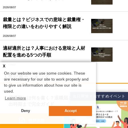
2026/08/07
裁量とは？ビジネスでの意味と裁量権・
権限との違いをわかりやすく解説
2026/08/07
適材適所とは？人事における意味と人材
配置を進める5つの手順
2026/08/07
X
On our website we use some cookies. These
人気記事ランキング
are necessary for our site to work properly and
to give us information about how our site is
used.
近日開催！おすすめイベント
1.
退職願とは何を書く？退職届との違いから書き方・提
Learn more
出時期まで完全ガイド
Deny
Accept
2.
研修報告書(研修レポート)の書き方を解説｜例文・テン
資料請求
無料体験
プレート付きでわかりやすく紹介