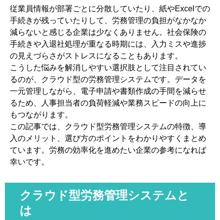
従業員情報が部署ごとに分散していたり、紙やExcelでの
4-3. データ移行と初期設定
手続きが残っていたりして、労務管理の負担がなかなか
5. クラウド型労務管理システムの選び方
減らないと感じる企業は少なくありません。社会保険の
5-1. 電子申請への対応範囲
手続きや入退社処理が重なる時期には、入力ミスや進捗
5-2. 勤怠・給与との連携性
の見えづらさがストレスになることもあります。
こうした悩みを解消しやすい選択肢として注目されてい
5-3. サポート体制と運用コスト
るのが、クラウド型の労務管理システムです。データを
6. クラウド型労務管理を定着させるポイント
一元管理しながら、電子申請や書類作成の手間を減らせ
6-1. 内製化しやすい運用ルール
るため、人事担当者の負荷軽減や業務スピードの向上に
6-2. ペーパーレス化の促進
もつながります。
この記事では、クラウド型労務管理システムの特徴、導
6-3. 業務フローの最適化
入のメリット、選び方のポイントをわかりやすくまとめ
7. まとめ｜クラウド型労務管理で業務負担を減らす
ています。労務の効率化を進めたい企業の参考になれば
幸いです。
クラウド型労務管理システムと
は