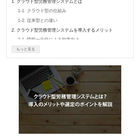
1. クラウド型労務管理システムとは
1-1. クラウド型の仕組み
1-2. 従来型との違い
2. クラウド型労務管理システムを導入するメリット
2-1. 情報一元化による効率向上
2-2. 社会保険・雇用保険の電子申請対応
もっと見る
2-3. データ管理の正確性と安全性
3. クラウド型労務管理システムの主な機能
3-1. 従業員情報管理
3-2. 入退社手続き管理
3-3. 各種申請書類の作成
3-4. 帳票の保管と共有
4. クラウド型労務管理システムの導入手順
4-1. 現状課題の整理
4-2. 必要機能の選定