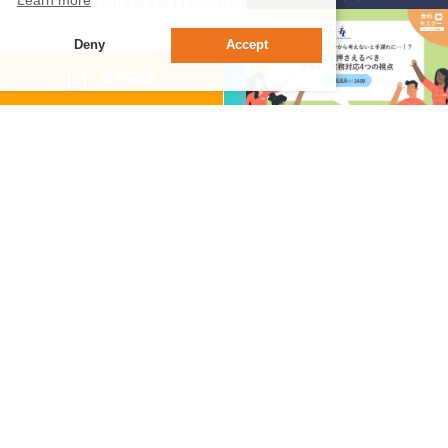
Learn more
〒102-0074 東京都千代⽥区九段南3-8-11 ⾶栄九段ビル5階
Deny
Accept
機能・サービス
資料請求
無料体験
- 機能紹介
- 動画でわかるサイレコ
- セキュリティ
サポート
- サポート体制
- 活用テクニック
導入事例
ニュース・セミナー
- ニュース
- イベント・セミナー
- 人事管理システム業務効率化ナビ
FAQ
料金プラン