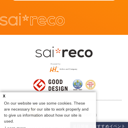
X
On our website we use some cookies. These
03-6231-9505
are necessary for our site to work properly and
to give us information about how our site is
受付時間 9:00-18:00（土日祝除く）
used.
近日開催！おすすめイベント