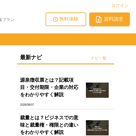
ログイン
無料体験
資料請求
金プラン
最新ナビ
ナビ一覧
源泉徴収票とは？記載項
目・交付期限・企業の対応
をわかりやすく解説
2026/08/07
裁量とは？ビジネスでの意
味と裁量権・権限との違い
をわかりやすく解説