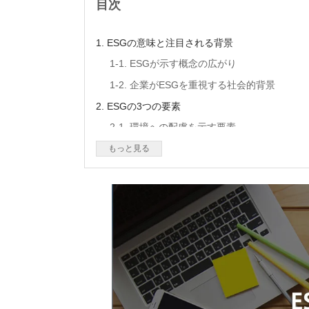
目次
1. ESGの意味と注目される背景
1-1. ESGが示す概念の広がり
1-2. 企業がESGを重視する社会的背景
2. ESGの3つの要素
2-1. 環境への配慮を示す要素
2-2. 社会に対する責任を示す要素
もっと見る
2-3. ガバナンス強化に関わる要素
3. ESGが企業経営で重要視される理由
3-1. 長期的な企業価値への影響
3-2. 投資判断に与える影響
3-3. 人材確保とブランド価値への影響
4. ESGとSDGsの違いと関係性
4-1. 目的と役割の違い