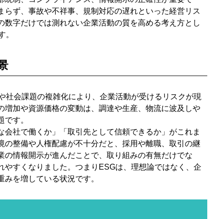
まらず、事故や不祥事、規制対応の遅れといった経営リス
の数字だけでは測れない企業活動の質を高める考え方とし
す。
景
響や社会課題の複雑化により、企業活動が受けるリスクが現
の増加や資源価格の変動は、調達や生産、物流に波及しや
題です。
な会社で働くか」「取引先として信頼できるか」がこれま
境の整備や人権配慮が不十分だと、採用や離職、取引の継
業の情報開示が進んだことで、取り組みの有無だけでな
れやすくなりました。つまりESGは、理想論ではなく、企
重みを増している状況です。