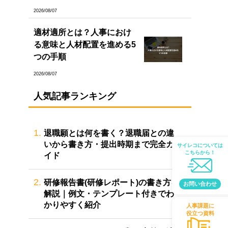
2026/08/07
適材適所とは？人事におけ
る意味と人材配置を進める5
つの手順
2026/08/07
人気記事ランキング
1.
退職願とは何を書く？退職届との違
いから書き方・提出時期まで完全ガ
サイレコについては
こちらから！
イド
2.
研修報告書(研修レポート)の書き方を
お問い合わせ
解説｜例文・テンプレート付きでわ
かりやすく紹介
人事課題に
役立つ資料