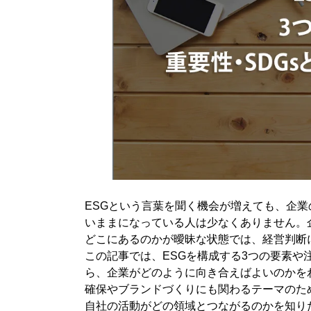
4-2. 企業が取り組む際の位置づけ
4-3. 投資と社会課題解決の接点
5. ESGとCSRの違い
5-1. 取り組み方の違い
5-2. 成果の評価軸の違い
6. ESG投資の広がりと市場への影響
6-1. 世界的な市場拡大の背景
6-2. 企業活動への影響範囲
7. 企業がESGに取り組むステップ
7-1. 重要課題と方針の設定
ESGという言葉を聞く機会が増えても、企
7-2. KPIと指標の整理
いままになっている人は少なくありません。
どこにあるのかが曖昧な状態では、経営判断
7-3. 情報開示と改善サイクル
この記事では、ESGを構成する3つの要素や
8. まとめ | ESGの理解と企業が持つべき視点
ら、企業がどのように向き合えばよいのかを
確保やブランドづくりにも関わるテーマのた
自社の活動がどの領域とつながるのかを知り