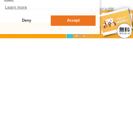
used.
Learn more
〒102-0074 東京都千代⽥区九段南3-8-11 ⾶栄九段ビル5階
Deny
Accept
機能・サービス
資料請求
無料体験
- 機能紹介
- 動画でわかるサイレコ
- セキュリティ
サポート
- サポート体制
- 活用テクニック
導入事例
ニュース・セミナー
- ニュース
- イベント・セミナー
- 人事管理システム業務効率化ナビ
FAQ