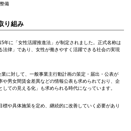
整備
う
取り組み
？
めるべきですか？
15年に「女性活躍推進法」が制定されました。正式名称は
る法律」であり、女性が働きやすく活躍できる社会の実現
か？
きますか？
の企業に対して、一般事業主行動計画の策定・届出・公表が
率や男女間賃金差異などの情報公表も求められており、企
としての見える化」も求められる時代になっています。
目標や具体施策を定め、継続的に改善していく必要があり