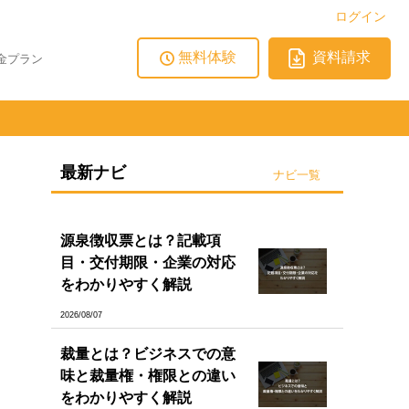
ログイン
無料体験
資料請求
金プラン
最新ナビ
ナビ一覧
源泉徴収票とは？記載項
目・交付期限・企業の対応
をわかりやすく解説
2026/08/07
裁量とは？ビジネスでの意
味と裁量権・権限との違い
をわかりやすく解説