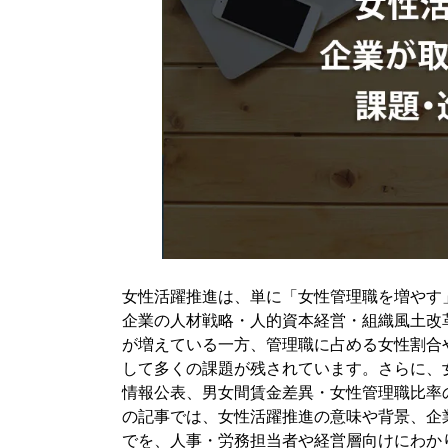
3-2. 101人以上の企業は行動計画策定・情報
3-3. 男女間賃金差異・女性管理職比率の公表
3-4. 有価証券報告書における人的資本開示と
4. 企業が女性活躍推進に取り組むメリット
4-1. 採用力・定着率の向上につながる
4-2. 管理職・意思決定層の多様性が高まる
4-3. 企業価値・ESG評価の向上につながる
4-4. 長時間労働や属人的な働き方の見直しに
5. 女性活躍推進が進まない主な課題
女性活躍推進は、単に「女性管理職を増やす
5-1. 性別役割意識・アンコンシャスバイア
企業の人材戦略・人的資本経営・組織風土改
5-2. 女性管理職候補の育成機会が不足してい
が増えている一方、管理職に占める女性割合
5-3. ロールモデルが少なく昇進意欲が高まり
して多くの課題が残されています。さらに、
5-4. 育児・介護との両立支援が制度だけで終
情報公表、男女間賃金差異・女性管理職比率
の記事では、女性活躍推進の意味や背景、企
5-5. インポスターシンドロームや自己効力感
でを、人事・労務担当者や経営層向けにわか