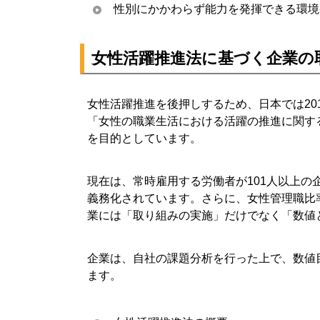
性別にかかわらず能力を発揮できる環境
8-3. 制度導入だけでなく職場風土改革まで行
8-4. 公表データと実態の乖離に注意する
女性活躍推進法に基づく企業の
9. 女性活躍推進に関するよくある質問（FAQ）
9-1. 女性活躍推進は中小企業にも必要ですか
9-2. 女性管理職比率を上げるには何から始
女性活躍推進を後押しするため、日本では20
「女性の職業生活における活躍の推進に関す
9-3. 女性活躍推進と男性育休は関係あります
を目的としています。
9-4. えるぼし認定を取得するメリットは？
9-5. 女性活躍推進の成果はどの指標で確認で
現在は、常時雇用する労働者が101人以上
10. まとめ
義務化されています。さらに、女性管理職比
業には「取り組みの実施」だけでなく「数値
企業は、自社の課題分析を行った上で、数値
ます。