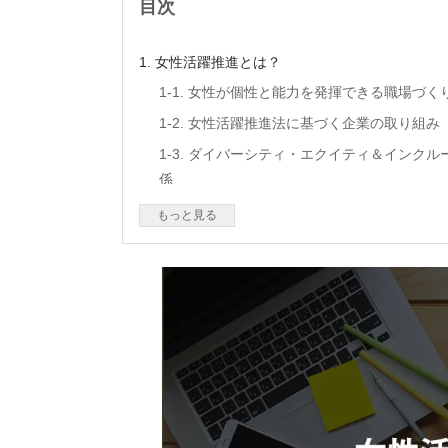
目次
1. 女性活躍推進とは？
1-1. 女性が個性と能力を発揮できる職場づ
1-2. 女性活躍推進法に基づく企業の取り組み
1-3. ダイバーシティ・エクイティ＆インク
係
2. 女性活躍推進が求められる背景
もっと見る
2-1. 日本のジェンダーギャップは国際的に
い
2-2. 女性の労働参加は進む一方、管理職比
る
2-3. 少子高齢化・人手不足への対応として
いる
3. 女性活躍推進に関する法律・開示義務
3-1. 女性活躍推進法で企業に求められる対応