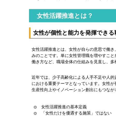
6. 女性活躍推進を進める実務ステップ
6-1. 現状データを把握する
女性活躍推進とは？
6-2. 課題を分析し、優先順位を決める
6-3. 数値目標を含む行動計画を策定する
女性が個性と能力を発揮できる
6-4. 管理職・評価者への研修を実施する
6-5. 女性社員のキャリア形成支援を行う
6-6. 働き方改革と両立支援をセットで進める
女性活躍推進とは、女性が自らの意思で働き
みのことです。単に女性管理職を増やすこと
7. 女性管理職を増やすための具体策
働き方など、職場全体の仕組みを見直し、多
7-1. 昇進候補者の母集団を可視化する
7-2. 早期からリーダー経験を積ませる
近年では、少子高齢化による人手不足や人的
7-3. 上司が本人に期待を言語化する
における重要テーマとなっています。女性が
7-4. 管理職の働き方そのものを見直す
生産性向上やイノベーション創出にもつなが
8. 女性活躍推進で注意すべきポイント
8-1. 数値目標だけを追うと形骸化しやすい
女性活躍推進の基本定義
8-2. 女性だけに負担を押し付けない
「女性だけを優遇する施策」ではない