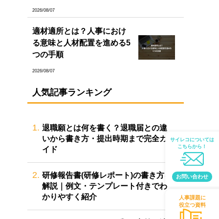
2026/08/07
適材適所とは？人事におけ
る意味と人材配置を進める5
つの手順
2026/08/07
人気記事ランキング
1.
退職願とは何を書く？退職届との違
いから書き方・提出時期まで完全ガ
サイレコについては
こちらから！
イド
2.
研修報告書(研修レポート)の書き方を
お問い合わせ
解説｜例文・テンプレート付きでわ
かりやすく紹介
人事課題に
役立つ資料