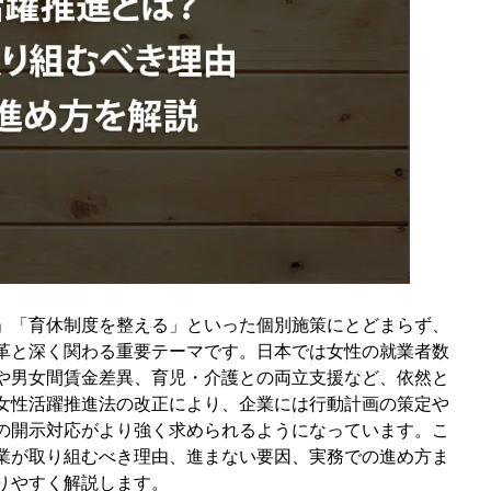
公表が義務
義務が拡大
の関係
つながる
」「育休制度を整える」といった個別施策にとどまらず、
スが残っている
革と深く関わる重要テーマです。日本では女性の就業者数
る
や男女間賃金差異、育児・介護との両立支援など、依然と
にくい
女性活躍推進法の改正により、企業には行動計画の策定や
わっている
の開示対応がより強く求められるようになっています。こ
業が取り組むべき理由、進まない要因、実務での進め方ま
の課題
りやすく解説します。