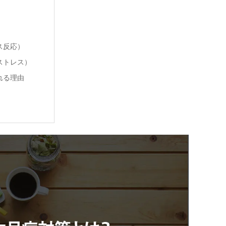
ス反応）
ストレス）
れる理由
）