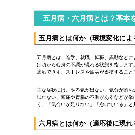
6-4. 心療内科・精神科を受診するタイミング
五月病・六月病とは？基本
7. 五月病・六月病対策に関するよくある質問
7-1. 会社を休んでもいい？
7-2. 薬は必要？
五月病とは何か（環境変化によ
7-3. どれくらいで回復する？
7-4. 周囲はどう接すればいい？
五月病とは、進学、就職、転職、異動などに
8. まとめ
け頃から心身の不調が現れる状態を指します
適応できず、ストレスや疲労が蓄積すること
主な症状には、やる気が出ない、気分が落ち
眠れない、頭痛や胃腸の不調があるなどが挙
く、「気合いが足りない」「怠けている」と
六月病とは何か（適応後に現れ