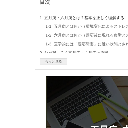
目次
1. 五月病・六月病とは？基本を正しく理解する
1-1. 五月病とは何か（環境変化によるストレ
1-2. 六月病とは何か（適応後に現れる疲労と
1-3. 医学的には「適応障害」に近い状態とさ
2. なぜ起こる？五月病・六月病の原因
2-1. 環境の変化によるストレス
もっと見る
2-2. 適応しようとする過度な努力
2-3. 梅雨・気圧変化による体調不良（気象病
2-4. 生活リズムの乱れと睡眠不足
3. なりやすい人の特徴とは
3-1. 真面目・責任感が強い人
3-2. 完璧主義・頑張りすぎる傾向
3-3. ストレス発散が苦手な人