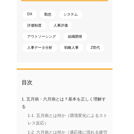
DX
勤怠
システム
評価制度
人事評価
アウトソーシング
組織開発
人事データ分析
戦略人事
Z世代
目次
1. 五月病・六月病とは？基本を正しく理解す
る
1-1. 五月病とは何か（環境変化によるスト
レス反応）
1-2. 六月病とは何か（適応後に現れる疲労