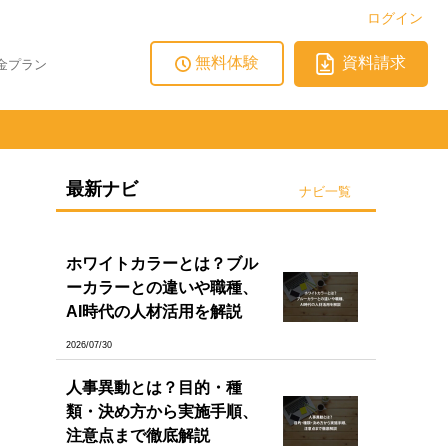
ログイン
無料体験
資料請求
金プラン
最新ナビ
ナビ一覧
ホワイトカラーとは？ブル
ーカラーとの違いや職種、
AI時代の人材活用を解説
2026/07/30
人事異動とは？目的・種
類・決め方から実施手順、
注意点まで徹底解説