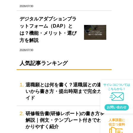
2026/07/30
デジタルアダプションプラ
ットフォーム（DAP）と
は？機能・メリット・選び
方を解説
2026/07/30
人気記事ランキング
1.
退職願とは何を書く？退職届との違
サイレコについては
こちらから！
いから書き方・提出時期まで完全ガ
イド
お問い合わせ
2.
研修報告書(研修レポート)の書き方を
解説｜例文・テンプレート付きでわ
人事課題に
役立つ資料
かりやすく紹介