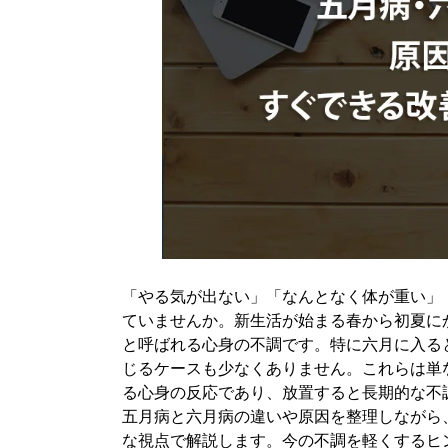
3-4. 環境変化や季節に敏感な人
4. 五月病・六月病対策｜予防の基本
4-1. 生活リズムを整える（睡眠・食事・日光
4-2. 適度な運動でストレスを軽減する
4-3. ストレスを溜めない習慣づくり
4-4. 無理をしない働き方・休み方
5. 今すぐできる改善方法・セルフケア
5-1. 睡眠の質を高める具体的な方法
5-2. マインドフルネス・深呼吸の活用
5-3. 人に相談することの重要性
「やる気が出ない」「なんとなく体が重い」
ていませんか。新生活が始まる春から初夏に
5-4. 小さな成功体験で自己肯定感を回復する
と呼ばれる心身の不調です。特に六月に入る
6. 悪化させないための注意点
じるケースも少なくありません。これらは単
6-1. 「頑張って治そう」としすぎない
る心身の反応であり、放置すると長期的な不
6-2. 放置するとどうなる？うつ病へのリスク
五月病と六月病の違いや原因を整理しながら
な視点で解説します。今の不調を軽くするヒ
6-3. 受診の目安（2週間以上続く場合など）