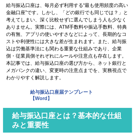
給与振込口座は、毎月必ず利用する“最も使用頻度の高い
4-2. メリット｜金利優遇や自動化サービス
金融口座”です。しかし、「どの銀行でも同じでは？」と
4-3. デメリット｜対面サポートがない
考えてしまい、深く比較せずに選んでしまう人も少なく
4-4. デメリット｜利用制限・障害リスク
ありません。実際には、ATM手数料や振込手数料、特典
5. メガバンクを選ぶメリット・デメリット
の有無、アプリの使いやすさなどによって、長期的なコ
ストや利便性には大きな差が生まれます。また、給与振
5-1. メリット｜店舗・対面サポートの安心感
込は労働基準法にも関わる重要な仕組みであり、企業
5-2. メリット｜社会的信用・対応範囲の広さ
側・従業員側それぞれにルールや注意点も存在します。
5-3. デメリット｜手数料が高めな傾向
本記事では、給与振込口座の選び方から、ネット銀行と
メガバンクの違い、変更時の注意点までを、実務視点で
5-4. デメリット｜特典や金利の優遇が少ない
わかりやすく解説します。
6. 給与振込口座の変更はできる？法律と実務のポイント
6-1. 給与振込は「本人の同意」が必要（労基法24条）
給与振込口座届テンプレート
6-2. 会社は金融機関を強制できない
【Word】
6-3. 振込手数料は原則会社負担（民法485条）
給与振込口座とは？基本的な仕組
6-4. 従業員負担にする場合の条件と注意点
みと重要性
7. 給与振込口座を選ぶ際の注意点