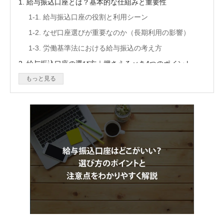
1. 給与振込口座とは？基本的な仕組みと重要性
1-1. 給与振込口座の役割と利用シーン
1-2. なぜ口座選びが重要なのか（長期利用の影響）
1-3. 労働基準法における給与振込の考え方
2. 給与振込口座の選び方｜押さえるべき4つのポイント
2-1. 振込手数料・ATM手数料の違い
もっと見る
2-2. ATMの利便性と提携ネットワーク
2-3. ポイント・特典・キャンペーン
2-4. 金利よりも重視すべきポイント
3. ネット銀行とメガバンクの違いを比較
3-1. サービス形態と利用方法の違い
3-2. 手数料・金利・利便性の比較
3-3. 最近のメガバンクのデジタル化動向
4. 給与振込口座にネット銀行を選ぶメリット・デメリット
4-1. メリット｜手数料優遇・オンライン完結