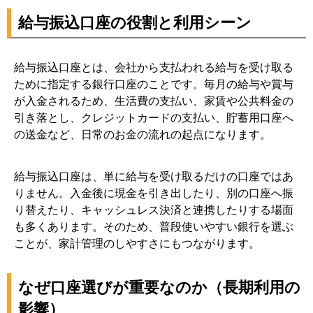
7-1. 公共料金や税金の引き落とし対応
給与振込口座の役割と利用シーン
7-2. 生活スタイルとの相性（現金派・キャッシュレス
派）
7-3. 複数口座の使い分け戦略
給与振込口座とは、会社から支払われる給与を受け取る
8. 給与振込口座におすすめの考え方（実務視点）
ために指定する銀行口座のことです。毎月の給与や賞与
が入金されるため、生活費の支払い、家賃や公共料金の
8-1. コストを抑えたい人の選び方
引き落とし、クレジットカードの支払い、貯蓄用口座へ
8-2. 管理を効率化したい人の選び方
の送金など、日常のお金の流れの起点になります。
8-3. 家計管理・資産形成まで考えた選び方
9. まとめ
給与振込口座は、単に給与を受け取るだけの口座ではあ
りません。入金後に現金を引き出したり、別の口座へ振
り替えたり、キャッシュレス決済と連携したりする場面
も多くあります。そのため、普段使いやすい銀行を選ぶ
ことが、家計管理のしやすさにもつながります。
なぜ口座選びが重要なのか（長期利用の
影響）