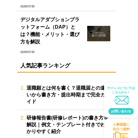
2026/07/30
デジタルアダプションプラ
ットフォーム（DAP）と
は？機能・メリット・選び
方を解説
2026/07/30
人気記事ランキング
1.
退職願とは何を書く？退職届との違
サイレコについては
こちらから！
いから書き方・提出時期まで完全ガ
イド
お問い合わせ
2.
研修報告書(研修レポート)の書き方を
解説｜例文・テンプレート付きでわ
人事課題に
役立つ資料
かりやすく紹介