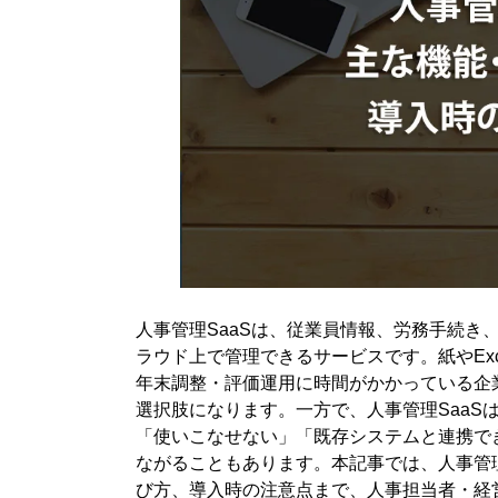
3-3. 勤怠・給与・年末調整との連携
3-4. 社会保険・労働保険の電子申請
3-5. 人事評価・スキル管理・タレントマネジ
4. 人事管理SaaSの種類と向いている企業
4-1. 労務管理特化型
4-2. 人事情報データベース型
4-3. タレントマネジメント型
4-4. 統合型・シリーズ連携型
5. 人事管理SaaSを導入するメリット
人事管理SaaSは、従業員情報、労務手続き
5-1. 人事労務業務を効率化できる
ラウド上で管理できるサービスです。紙やEx
5-2. 入力ミス・転記ミスを防げる
年末調整・評価運用に時間がかかっている企
5-3. 人事データを経営判断に活用できる
選択肢になります。一方で、人事管理SaaS
「使いこなせない」「既存システムと連携で
5-4. 従業員の利便性が高まる
ながることもあります。本記事では、人事管理
6. 人事管理SaaSのデメリット・注意点
び方、導入時の注意点まで、人事担当者・経