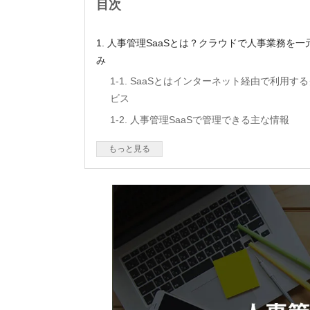
目次
1. 人事管理SaaSとは？クラウドで人事業務を
み
1-1. SaaSとはインターネット経由で利用す
ビス
1-2. 人事管理SaaSで管理できる主な情報
1-3. 人事管理システム・労務管理システム
もっと見る
メントSaaSの違い
2. 人事管理SaaSが注目される背景
2-1. 紙・Excel管理では人事データが分散し
2-2. 人事労務業務のDX化が求められている
2-3. 法改正・コンプライアンス対応の重要
3. 人事管理SaaSの主な機能
3-1. 従業員情報の一元管理
3-2. 入退社手続き・雇用契約の電子化