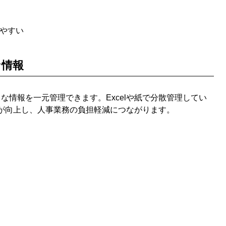
は同じですか？
やすい
か？
か？
な情報
ですか？
イントは何です
な情報を一元管理できます。Excelや紙で分散管理してい
が向上し、人事業務の負担軽減につながります。