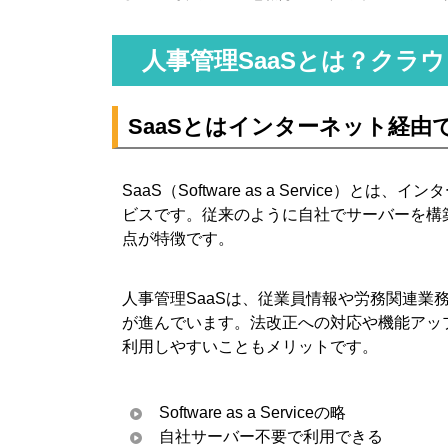
6-1. 導入費用・月額費用・追加費用がかかる
6-2. セキュリティ対策が欠かせない
人事管理SaaSとは？クラ
6-3. 既存業務フローの見直しが必要になる
6-4. 特殊な勤務形態・評価制度に合わない場
SaaSとはインターネット経
7. 人事管理SaaSの選び方
7-1. まず自社の課題と導入目的を明確にする
SaaS（Software as a Service
7-2. 必要な機能と不要な機能を整理する
ビスです。従来のように自社でサーバーを構
7-3. 既存システムとの連携性を確認する
点が特徴です。
7-4. 料金体系と将来コストを比較する
7-5. サポート体制・導入支援を確認する
人事管理SaaSは、従業員情報や労務関連業
8. 人事管理SaaS導入で失敗しないための手順
が進んでいます。法改正への対応や機能アッ
利用しやすいこともメリットです。
8-1. 現状業務を棚卸しする
8-2. 比較表を作成して候補を絞る
8-3. 無料トライアル・デモで操作性を確認す
Software as a Serviceの略
自社サーバー不要で利用できる
8-4. 導入後の運用ルールを決める