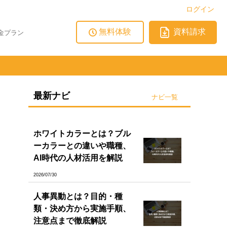
ログイン
無料体験
資料請求
金プラン
最新ナビ
ナビ一覧
ホワイトカラーとは？ブル
ーカラーとの違いや職種、
AI時代の人材活用を解説
2026/07/30
人事異動とは？目的・種
類・決め方から実施手順、
注意点まで徹底解説