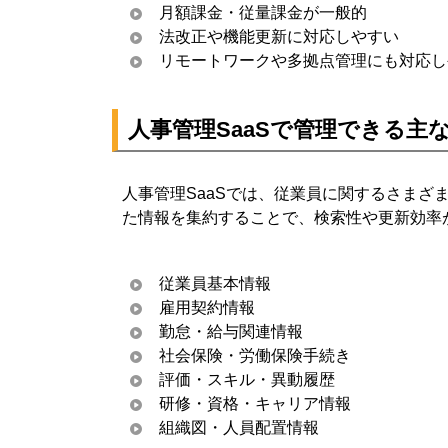
月額課金・従量課金が一般的
9. 人事管理SaaSに関するよくある質問（FAQ）
法改正や機能更新に対応しやすい
9-1. 人事管理SaaSとクラウド人事システム
リモートワークや多拠点管理にも対応し
9-2. 中小企業でも人事管理SaaSは必要です
9-3. 無料で使える人事管理SaaSはあります
人事管理SaaSで管理できる主
9-4. 人事管理SaaSの導入期間はどのくらい
9-5. 人事管理SaaSを選ぶ際に最も重要なポ
人事管理SaaSでは、従業員に関するさまざま
か？
た情報を集約することで、検索性や更新効率
10. まとめ
従業員基本情報
雇用契約情報
勤怠・給与関連情報
社会保険・労働保険手続き
評価・スキル・異動履歴
研修・資格・キャリア情報
組織図・人員配置情報