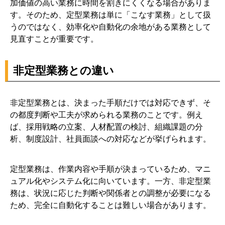
加価値の高い業務に時間を割きにくくなる場合がありま
10-1. 定型業務ばかりの正社員は将来性が低いですか？
す。そのため、定型業務は単に「こなす業務」として扱
10-2. 定型業務はすべて派遣やアルバイトに任せるべき
うのではなく、効率化や自動化の余地がある業務として
ですか？
見直すことが重要です。
10-3. 定型業務を自動化すると人員削減につながります
か？
非定型業務との違い
10-4. 人事部門で自動化しやすい定型業務は何ですか？
10-5. 定型業務の効率化は何から始めるべきですか？
非定型業務とは、決まった手順だけでは対応できず、そ
11. まとめ
の都度判断や工夫が求められる業務のことです。例え
ば、採用戦略の立案、人材配置の検討、組織課題の分
析、制度設計、社員面談への対応などが挙げられます。
定型業務は、作業内容や手順が決まっているため、マニ
ュアル化やシステム化に向いています。一方、非定型業
務は、状況に応じた判断や関係者との調整が必要になる
ため、完全に自動化することは難しい場合があります。