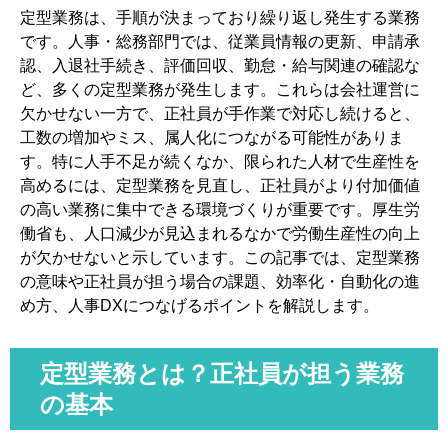
4-2. 属人化やブラックボックス化が起きやすい
定型業務は、手順が決まっており繰り返し発生する業務
です。人事・総務部門では、従業員情報の更新、申請承
4-3. 手入力によるミスや確認漏れが発生する
認、入退社手続き、評価回収、勤怠・給与関連の確認な
4-4. モチベーション低下や離職リスクにつながる
ど、多くの定型業務が発生します。これらは会社運営に
5. 定型業務を効率化するための基本ステップ
欠かせない一方で、正社員が手作業で対応し続けると、
5-1. 業務を見える化する
工数の増加やミス、属人化につながる可能性がありま
す。特に人手不足が続くなか、限られた人材で生産性を
5-2. ムリ・ムダ・ムラを洗い出す
高めるには、定型業務を見直し、正社員がより付加価値
5-3. ECRSで改善方法を検討する
の高い業務に集中できる環境づくりが重要です。厚生労
5-4. 試験運用して効果を検証する
働省も、人口減少が見込まれるなかで労働生産性の向上
が欠かせないと示しています。この記事では、定型業務
6. 定型業務は自動化できる？活用しやすいITツール
の意味や正社員が担う場合の課題、効率化・自動化の進
6-1. RPAで繰り返し作業を自動化する
め方、人事DXにつなげるポイントを解説します。
6-2. ワークフローシステムで申請・承認を電子化する
6-3. 人事管理システムで人事情報を一元管理する
定型業務とは？正社員が担う業務
6-4. ツール導入前に業務整理が必要な理由
の基本
7. 人事・総務部門の定型業務を見直すポイント
7-1. Excelや紙で分散している人事情報を整理する