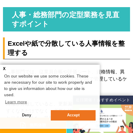
人事・総務部門の定型業務を見直
すポイント
Excelや紙で分散している人事情報を整
理する
X
人事部門では、従業員台帳や評価シート、資格情報、異
On our website we use some cookies. These
動履歴などを複数のExcelファイルや紙で管理しているケ
are necessary for our site to work properly and
ースも少なくありません。
to give us information about how our site is
used.
近日開催！おすすめイベント
Learn more
情報が分散していると、更新漏れや入力ミスが発生しや
すくなるだけでなく、必要な情報を探すまでに時間がか
Deny
Accept
かります。また、最新版が分からず、部署ごとに異なる
資料請求
情報を参照してしまうリスクもあります。
無料体験