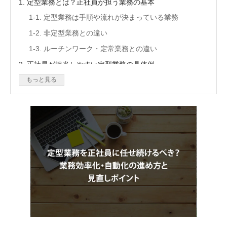
1. 定型業務とは？正社員が担う業務の基本
1-1. 定型業務は手順や流れが決まっている業務
1-2. 非定型業務との違い
1-3. ルーチンワーク・定常業務との違い
2. 正社員が担当しやすい定型業務の具体例
2-1. 人事・総務部門の定型業務
もっと見る
2-2. 経理・労務・営業事務の定型業務
2-3. 正社員でなくても対応できる業務と判断が必要な業
務
3. 定型業務を正社員に任せ続けるメリット
3-1. 業務品質を安定させやすい
3-2. 責任ある判断や確認を任せやすい
3-3. 業務改善につなげやすい
4. 定型業務を正社員に任せ続けるデメリット
4-1. 付加価値の高い業務に時間を使えない