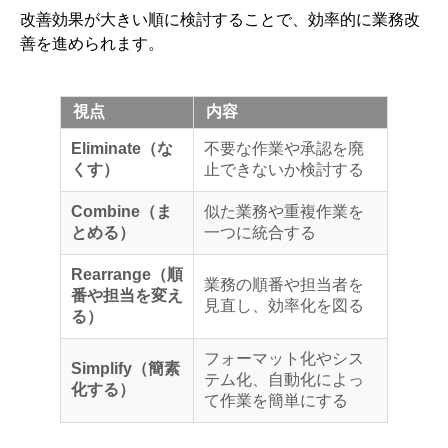
改善効果が大きい順に検討することで、効率的に業務改
善を進められます。
視点
内容
Eliminate（な
不要な作業や承認を廃
くす）
止できないか検討する
Combine（ま
似た業務や重複作業を
とめる）
一つに統合する
Rearrange（順
業務の順番や担当者を
番や担当を変え
見直し、効率化を図る
る）
フォーマット化やシス
Simplify（簡素
テム化、自動化によっ
化する）
て作業を簡単にする