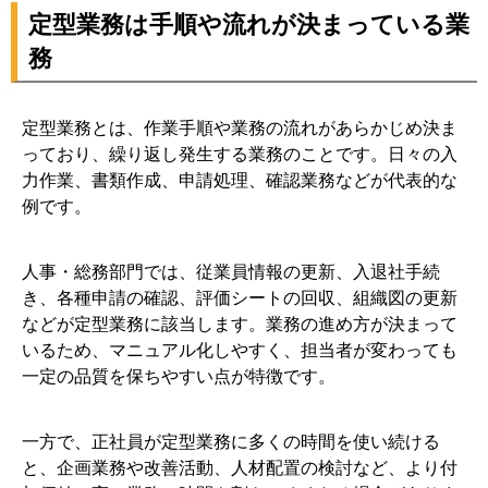
定型業務は手順や流れが決まっている業
7-2. 入退社・異動・評価などの業務フローを標準化する
務
7-3. 現場の入力負担を増やさない仕組みを考える
7-4. 定型業務の削減後に人事が注力すべき業務を決める
定型業務とは、作業手順や業務の流れがあらかじめ決ま
8. 定型業務の効率化を人事DXにつなげる方法
っており、繰り返し発生する業務のことです。日々の入
8-1. 単なる工数削減で終わらせない
力作業、書類作成、申請処理、確認業務などが代表的な
8-2. 蓄積した人事データを配置・育成・評価に活用する
例です。
8-3. 組織図や異動履歴を可視化する
8-4. 戦略的人事に時間を使える体制をつくる
人事・総務部門では、従業員情報の更新、入退社手続
9. 定型業務を見直すときの注意点
き、各種申請の確認、評価シートの回収、組織図の更新
などが定型業務に該当します。業務の進め方が決まって
9-1. すべてを自動化しようとしない
いるため、マニュアル化しやすく、担当者が変わっても
9-2. 現場担当者の意見を反映する
一定の品質を保ちやすい点が特徴です。
9-3. 導入効果を数値で測定する
9-4. 定期的に業務フローを見直す
一方で、正社員が定型業務に多くの時間を使い続ける
10. 定型業務と正社員に関するよくある質問
と、企画業務や改善活動、人材配置の検討など、より付