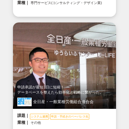
業種｜
専門サービス(コンサルティング・デザイン業)
申請承認が最短1日に短縮！
データベースを整えたら効率化と戦略に繋がった。
全日産・一般業種労働組合連合会
課題｜
システム連携
申請・手続きのペーパレス化
業種｜
その他