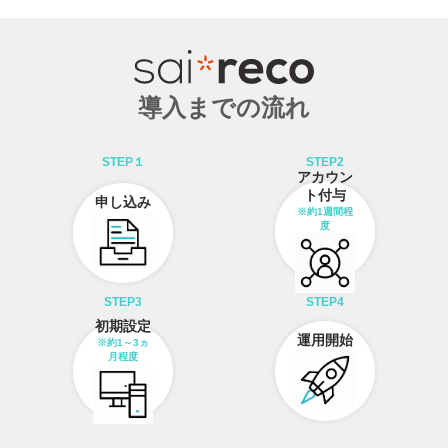
導入までの流れ
STEP１
STEP2
アカウン
ト付与
申し込み
※約1週間程
度
STEP3
STEP4
初期設定
運用開始
※約1～3ヵ
月程度