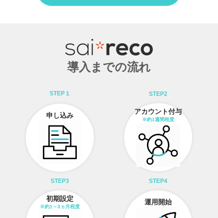
導入までの流れ
STEP１
STEP2
アカウント付与
申し込み
※約1週間程度
STEP3
STEP4
初期設定
運用開始
※約1～3ヵ月程度