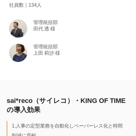
社員数｜134人
管理統括部
田代 透 様
管理統括部
上田 莉沙 様
/home/kir603592/public_html/saireco.jp/wp-
content/themes/saireco/template-
parts/post-
case.php
on line
335
">
sai*reco（サイレコ）・KING OF TIME
の導入効果
1.人事の定型業務を自動化しペーパーレス化と時間
削減に貢献