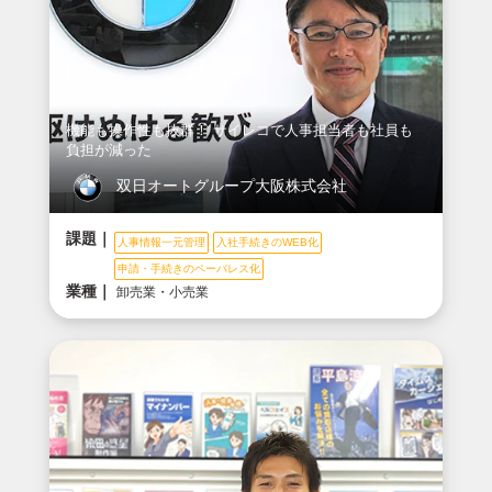
機能も操作性も抜群！ サイレコで人事担当者も社員も
負担が減った
双日オートグループ大阪株式会社
課題｜
人事情報一元管理
入社手続きのWEB化
申請・手続きのペーパレス化
業種｜
卸売業・小売業